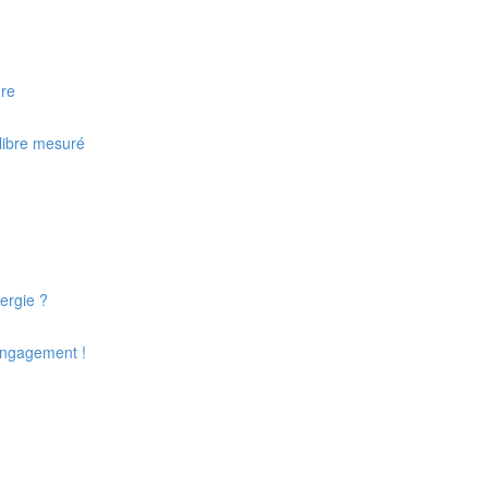
ure
ilibre mesuré
ergie ?
'Engagement !