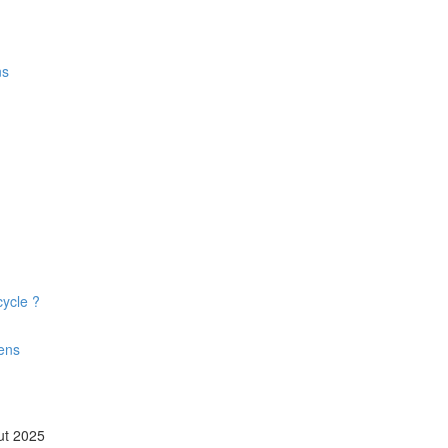
ns
cycle ?
sens
out 2025